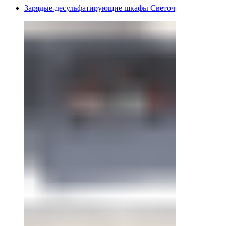
Зарядые-десульфатирующие шкафы Светоч