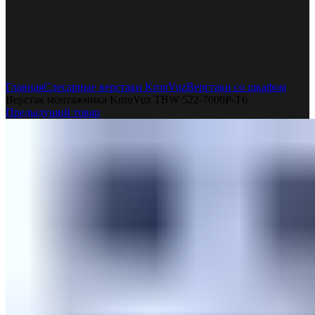
Увеличить
Главная
Слесарные верстаки KronVuz
Верстаки со шкафом
Верстак монтажника KronVuz TBW 522-7000P-T6
Предыдущий товар