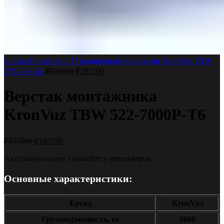
Большой верстак с 17 выдвижными ящиками KronVuz TBW
575-7000-K
₽
220590
₽
203700
Верстак монтажника
KronVuz TBW 522-7000P-T6
₽
175000
₽
165100
Актуальную цену узнавайте у менеджеров
Основные характеристики:
Бренд
KronVuz
Грузоподъемность, кг
6000