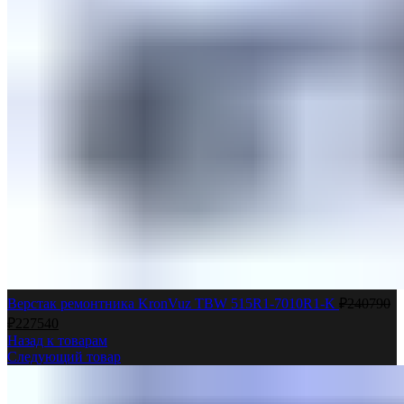
Верстак ремонтника KronVuz TBW 515R1-7010R1-K
₽
240790
₽
227540
Назад к товарам
Следующий товар