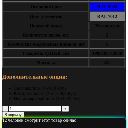
Основной цвет
RAL 5005
Цвет элементов
RAL 7012
Навесной шкаф
Установлен
Количество полок, шт
2
Количество выдвижных ящиков, шт
5
Габариты ДxШxВ, мм
1995х875х2000
Масса, кг
250
Дополнительные опции:
Своя надпись (+5 000 Руб)
Комплект колес (+ от 6 000 Руб)
Нестандартный цвет (+5 000 Руб)
Количество
Верстак
В корзину
монтажника
12
человек смотрит этот товар сейчас
KronVuz