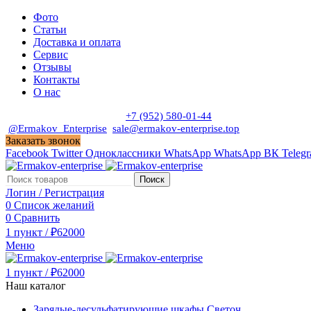
Фото
Статьи
Доставка и оплата
Сервис
Отзывы
Контакты
О нас
Пн. - Сб. с 9:00 до 19:00
+7 (952) 580-01-44
@Ermakov_Enterprise
sale@ermakov-enterprise.top
Заказать звонок
Facebook
Twitter
Одноклассники
WhatsApp
WhatsApp
ВК
Teleg
Поиск
Логин / Регистрация
0
Список желаний
0
Сравнить
1
пункт
/
₽
62000
Меню
1
пункт
/
₽
62000
Наш каталог
Зарядые-десульфатирующие шкафы Светоч