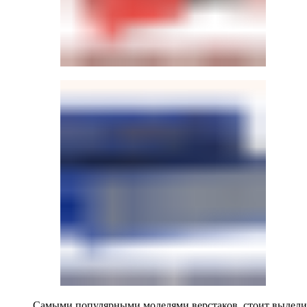
Самыми популярными моделями верстаков, стоит выделит