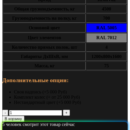
Общая грузоподъемность, кг
4500
Грузоподъемность на полку, кг
700
Основной цвет
RAL 5005
Цвет элементов
RAL 7012
Количество прямых полок, шт
4
Габариты ДxШxВ, мм
1200x800x1600
Масса, кг
75
Дополнительные опции:
Своя надпись (+5 000 Руб)
Комплект колес (+ от 25 000 Руб)
Нестандартный цвет (+5 000 Руб)
Количество
Сборно-
В корзину
разборный
5
человек смотрит этот товар сейчас
стеллаж