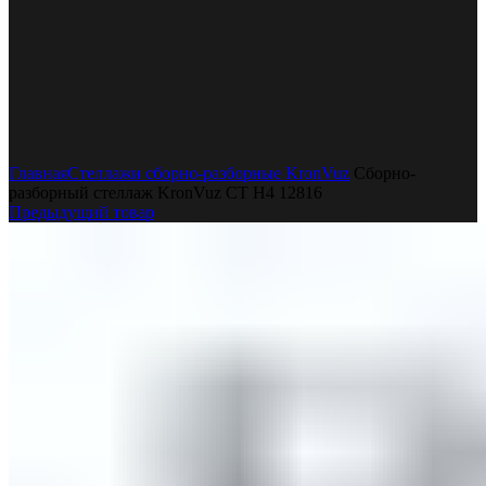
Увеличить
Главная
Стеллажи сборно-разборные KronVuz
Сборно-
разборный стеллаж KronVuz СТ H4 12816
Предыдущий товар