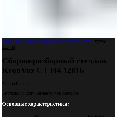
Сборно-разборный стеллаж KronVuz СТ H5 12519
₽
53790
₽
47000
Сборно-разборный стеллаж
KronVuz СТ H4 12816
₽
49990
₽
45790
Актуальную цену узнавайте у менеджеров
Основные характеристики:
Бренд
KronVuz