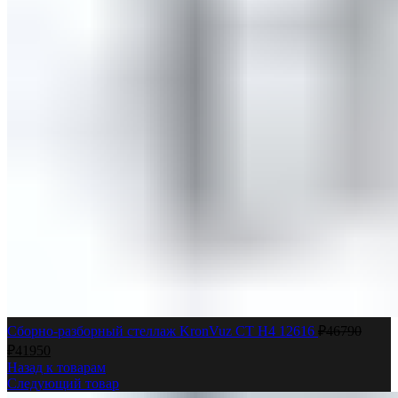
Сборно-разборный стеллаж KronVuz СТ H4 12616
₽
46790
₽
41950
Назад к товарам
Следующий товар