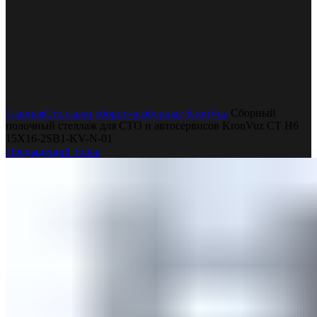
Увеличить
Главная
Стеллажи сборно-разборные KronVuz
Сборный
полочный стеллаж для СТО и автосервисов KronVuz CT H6
15Х16-2SB1-KV-N-01
Предыдущий товар