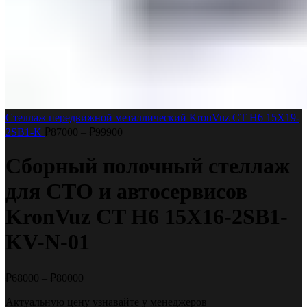
Стеллаж передвижной металлический KronVuz CT H6 15Х19-
2SB1-K
₽
87000
–
₽
99900
Сборный полочный стеллаж
для СТО и автосервисов
KronVuz CT H6 15Х16-2SB1-
KV-N-01
₽
68000
–
₽
80000
Актуальную цену узнавайте у менеджеров