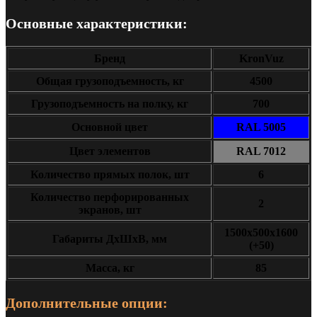
Основные характеристики:
Бренд
KronVuz
Общая грузоподъемность, кг
4500
Грузоподъемность на полку, кг
700
Основной цвет
RAL 5005
Цвет элементов
RAL 7012
Количество прямых полок, шт
6
Количество перфорированных
2
экранов, шт
1500x500x1600
Габариты ДxШxВ, мм
(+50)
Масса, кг
85
Дополнительные опции: