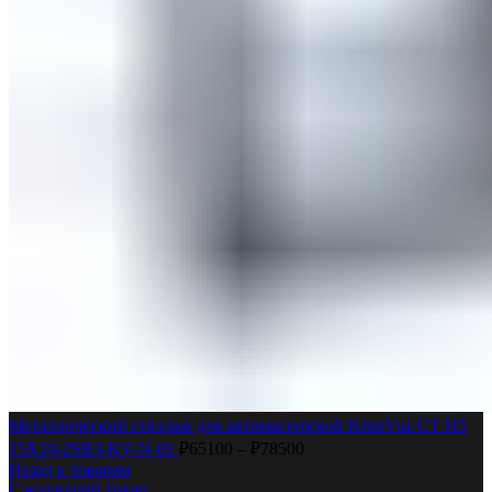
Металлический стеллаж для автомастерской KronVuz CT H5
15Х19-2SB3-KV-N-01
₽
65100
–
₽
78500
Назад к товарам
Следующий товар