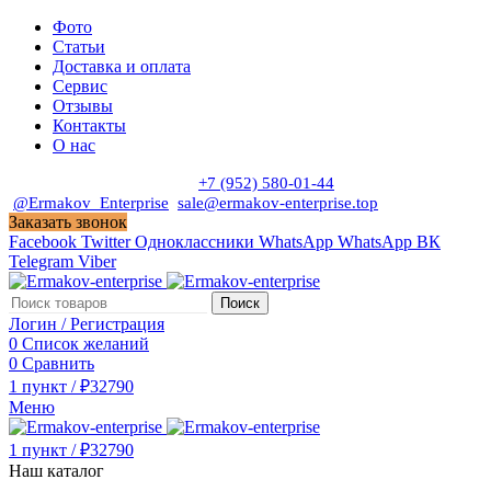
Фото
Статьи
Доставка и оплата
Сервис
Отзывы
Контакты
О нас
Пн. - Сб. с 9:00 до 19:00
+7 (952) 580-01-44
@Ermakov_Enterprise
sale@ermakov-enterprise.top
Заказать звонок
Facebook
Twitter
Одноклассники
WhatsApp
WhatsApp
ВК
Telegram
Viber
Поиск
Логин / Регистрация
0
Список желаний
0
Сравнить
1
пункт
/
₽
32790
Меню
1
пункт
/
₽
32790
Наш каталог