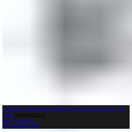
Стеллаж с наклонными полками для склада KronVuz СТ N4
12816
₽
58000
₽
54590
Назад к товарам
Следующий товар