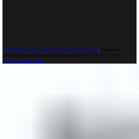
Увеличить
Главная
Стеллажи сборно-разборные KronVuz
Большой
стеллаж с наклонными полками KronVuz СТ N5 12519
Предыдущий товар