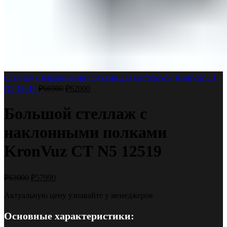
Стеллаж с наклонными полками для мастерской KronVuz СТ
N5 12619
₽
66900
₽
62000
Большой стеллаж с
наклонными полками
KronVuz СТ N5 12519
₽
63000
₽
57990
Актуальную цену узнавайте у менеджеров
Основные характеристики: