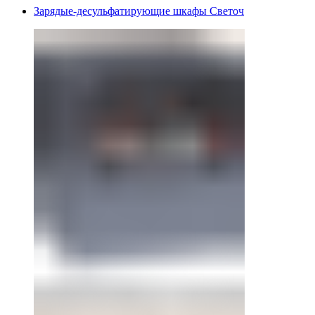
Зарядые-десульфатирующие шкафы Светоч