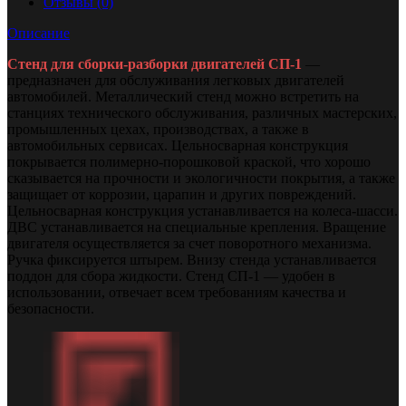
Отзывы (0)
Описание
Стенд для сборки-разборки двигателей СП-1
—
предназначен для обслуживания легковых двигателей
автомобилей. Металлический стенд можно встретить на
станциях технического обслуживания, различных мастерских,
промышленных цехах, производствах, а также в
автомобильных сервисах. Цельносварная конструкция
покрывается полимерно-порошковой краской, что хорошо
сказывается на прочности и экологичности покрытия, а также
защищает от коррозии, царапин и других повреждений.
Цельносварная конструкция устанавливается на колеса-шасси.
ДВС устанавливается на специальные крепления. Вращение
двигателя осуществляется за счет поворотного механизма.
Ручка фиксируется штырем. Внизу стенда устанавливается
поддон для сбора жидкости. Стенд СП-1 — удобен в
использовании, отвечает всем требованиям качества и
безопасности.