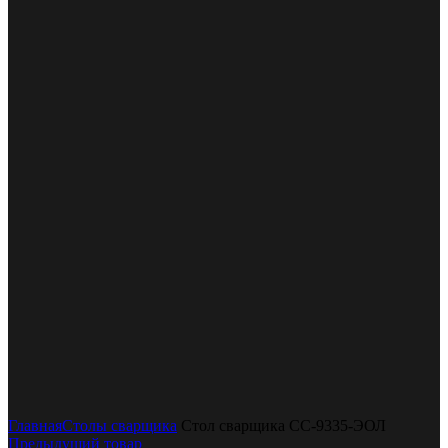
Увеличить
Главная
Столы сварщика
Стол сварщика СС-9335-ЭОЛ
Предыдущий товар