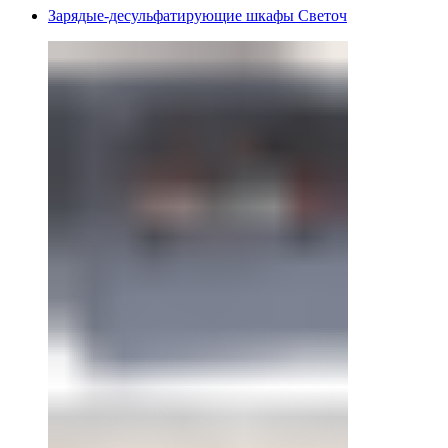
Зарядые-десульфатирующие шкафы Светоч