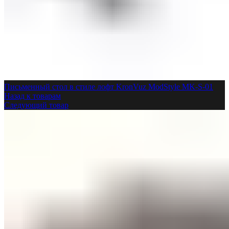
Письменный стол в стиле лофт KronVuz ModStyle MK-S-01
Назад к товарам
Следующий товар