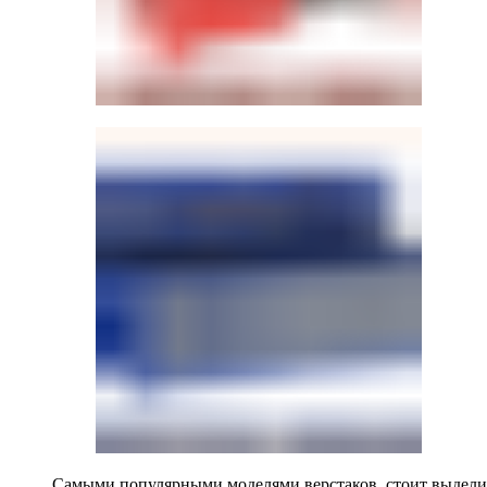
Самыми популярными моделями верстаков, стоит выделит