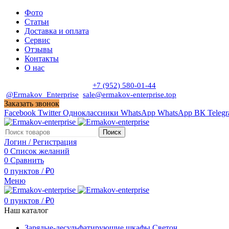
Фото
Статьи
Доставка и оплата
Сервис
Отзывы
Контакты
О нас
Пн. - Сб. с 9:00 до 19:00
+7 (952) 580-01-44
@Ermakov_Enterprise
sale@ermakov-enterprise.top
Заказать звонок
Facebook
Twitter
Одноклассники
WhatsApp
WhatsApp
ВК
Teleg
Поиск
Логин / Регистрация
0
Список желаний
0
Сравнить
0
пунктов
/
₽
0
Меню
0
пунктов
/
₽
0
Наш каталог
Зарядые-десульфатирующие шкафы Светоч