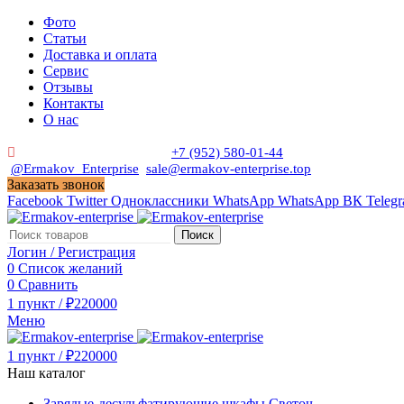
Фото
Статьи
Доставка и оплата
Сервис
Отзывы
Контакты
О нас
Пн. - Сб. с 9:00 до 19:00
+7 (952) 580-01-44
@Ermakov_Enterprise
sale@ermakov-enterprise.top
Заказать звонок
Facebook
Twitter
Одноклассники
WhatsApp
WhatsApp
ВК
Teleg
Поиск
Логин / Регистрация
0
Список желаний
0
Сравнить
1
пункт
/
₽
220000
Меню
1
пункт
/
₽
220000
Наш каталог
Зарядые-десульфатирующие шкафы Светоч