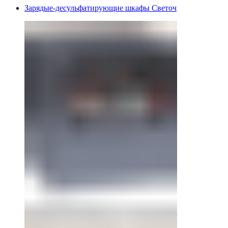
Зарядые-десульфатирующие шкафы Светоч