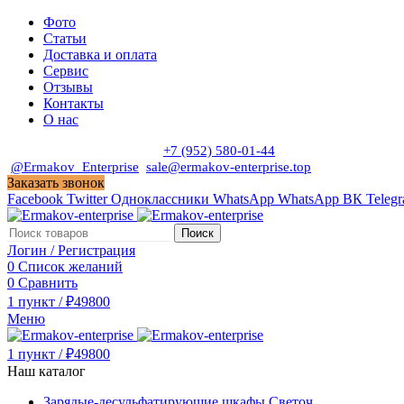
Фото
Статьи
Доставка и оплата
Сервис
Отзывы
Контакты
О нас
Пн. - Сб. с 9:00 до 19:00
+7 (952) 580-01-44
@Ermakov_Enterprise
sale@ermakov-enterprise.top
Заказать звонок
Facebook
Twitter
Одноклассники
WhatsApp
WhatsApp
ВК
Teleg
Поиск
Логин / Регистрация
0
Список желаний
0
Сравнить
1
пункт
/
₽
49800
Меню
1
пункт
/
₽
49800
Наш каталог
Зарядые-десульфатирующие шкафы Светоч