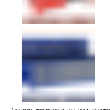
Самыми популярными моделями верстаков, стоит выделит