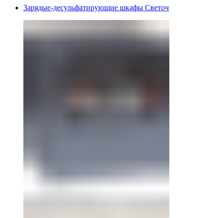
Зарядые-десульфатирующие шкафы Светоч