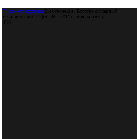
Просмотр корзины
Вы отложили “Верстак слесарный
металлический Гефест-ВС-001” в свою корзину.
-6%