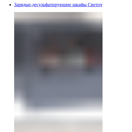
Зарядые-десульфатирующие шкафы Светоч