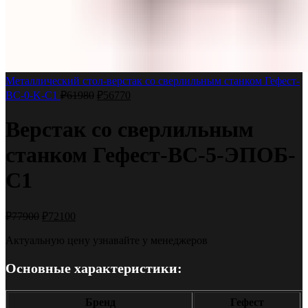
Металлический стол-верстак со сверлильным станком Гефест-
ВС-0-K-С1
₽
61980
₽
56770
Верстак со сверлильным
станком Гефест-ВС-5-ЭПОБ-
С1
₽
77900
₽
72100
Актуальную цену узнавайте у менеджеров
Основные характеристики:
Бренд
Гефест