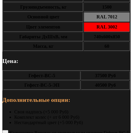
Грузоподъемность, кг
1500
Основной цвет
RAL 7012
Цвет элементов
RAL 3002
Габариты ДxШxВ, мм
740х600х850
Масса, кг
60
Цена:
Гефест-ВС-5
37500 Руб
Гефест-ВС-5-ЭП
40500 Руб
Дополнительные опции:
Своя надпись (+5 000 Руб)
Комплект колес (+ от 6 000 Руб)
Нестандартный цвет (+5 000 Руб)
Количество Верстак со сверлильным станком Гефест-ВС-5-