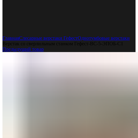
Увеличить
Главная
Слесарные верстаки Гефест
Однотумбовые верстаки
Верстак со сверлильным станком Гефест-ВС-5-ЭПОБ-С1
Предыдущий товар