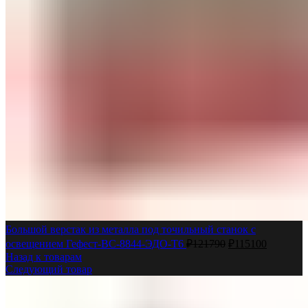
Большой верстак из металла под точильный станок с
освещением Гефест-ВС-8844-ЭДО-T6
₽
121790
₽
115100
Назад к товарам
Следующий товар