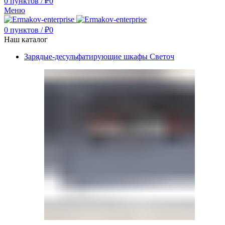
0
пунктов
/
₽
0
Меню
0
пунктов
/
₽
0
Наш каталог
Зарядые-десульфатирующие шкафы Светоч