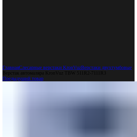
Увеличить
Главная
Слесарные верстаки KronVuz
Верстаки двухтумбовые
Верстак автомаляра KronVuz TBW 511R2-7111R3
Предыдущий товар