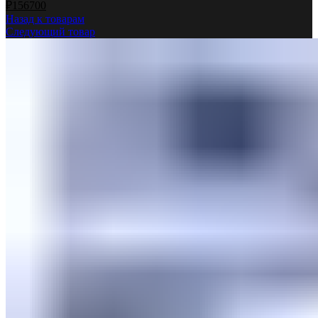
₽
156700
Назад к товарам
Следующий товар