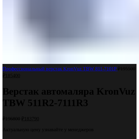
Профессиональный верстак KronVuz TBW 811-7101P
₽
195500
₽
185400
Верстак автомаляра KronVuz
TBW 511R2-7111R3
₽
196800
₽
183790
Актуальную цену узнавайте у менеджеров