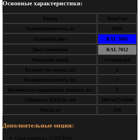
Основные характеристики:
Бренд
KronVuz
Грузоподъемность, кг
6000
Основной цвет
RAL 5005
Цвет элементов
RAL 7012
Навесной шкаф
Установлен
Количество полок, шт
1
Количество роллет, шт
2
Количество выдвижных ящиков, шт
5
Габариты ДxШxВ, мм
1995х875х2000
Масса, кг
250
Дополнительные опции:
Своя надпись (+5 000 Руб)