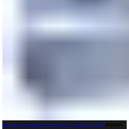
Верстак для производства KronVuz TBW 522-7101Р
₽
165290