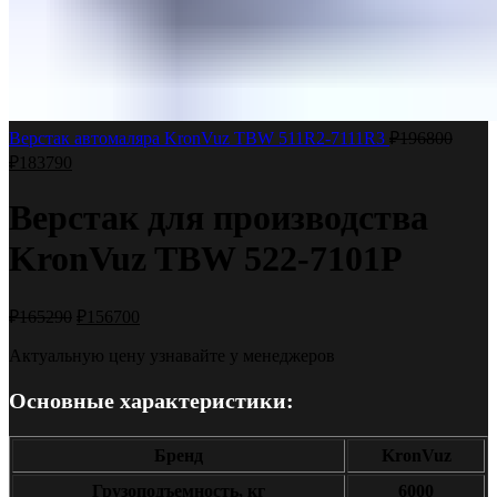
Верстак автомаляра KronVuz TBW 511R2-7111R3
₽
196800
₽
183790
Верстак для производства
KronVuz TBW 522-7101Р
₽
165290
₽
156700
Актуальную цену узнавайте у менеджеров
Основные характеристики:
Бренд
KronVuz
Грузоподъемность, кг
6000