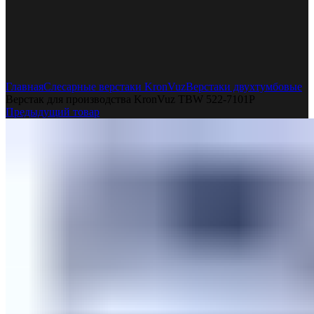
Увеличить
Главная
Слесарные верстаки KronVuz
Верстаки двухтумбовые
Верстак для производства KronVuz TBW 522-7101Р
Предыдущий товар