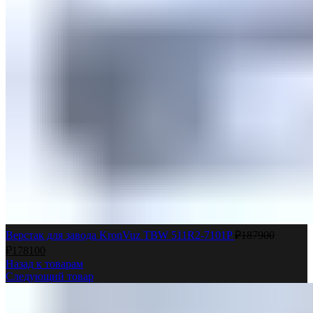
Верстак для завода KronVuz TBW 511R2-7101P
₽
187900
₽
178100
Назад к товарам
Следующий товар