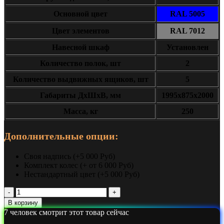
Основной цвет
RAL 5005
Цвет элементов
RAL 7012
Навесной шкаф
Установлен
Количество полок, шт
2
Количество выдвижных ящиков, шт
5
Габариты ДxШxВ, мм
1995х875х2000
Масса, кг
250
Дополнительные опции:
Своя надпись (+5 000 Руб)
Комплект колес (+ от 6 000 Руб)
Нестандартный цвет (+5 000 Руб)
Количество
Верстак
В корзину
для
7
человек смотрит этот товар сейчас
производства