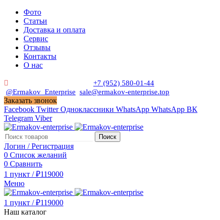
Фото
Статьи
Доставка и оплата
Сервис
Отзывы
Контакты
О нас
Пн. - Сб. с 9:00 до 19:00
+7 (952) 580-01-44
@Ermakov_Enterprise
sale@ermakov-enterprise.top
Заказать звонок
Facebook
Twitter
Одноклассники
WhatsApp
WhatsApp
ВК
Telegram
Viber
Поиск
Логин / Регистрация
0
Список желаний
0
Сравнить
1
пункт
/
₽
119000
Меню
1
пункт
/
₽
119000
Наш каталог