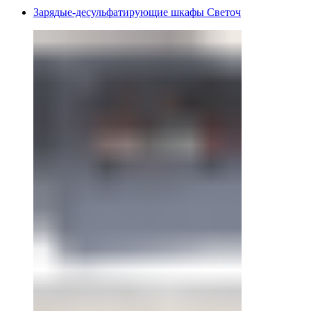
Зарядые-десульфатирующие шкафы Светоч