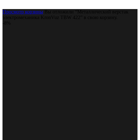
Просмотр корзины
Вы отложили “Металлический верстак
электромеханика KronVuz TBW 422” в свою корзину.
-8%