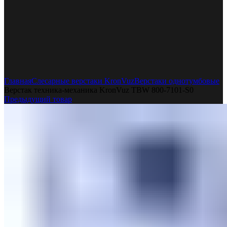
Увеличить
Главная
Слесарные верстаки KronVuz
Верстаки однотумбовые
Верстак техника-механика KronVuz TBW 800-7101-S0
Предыдущий товар