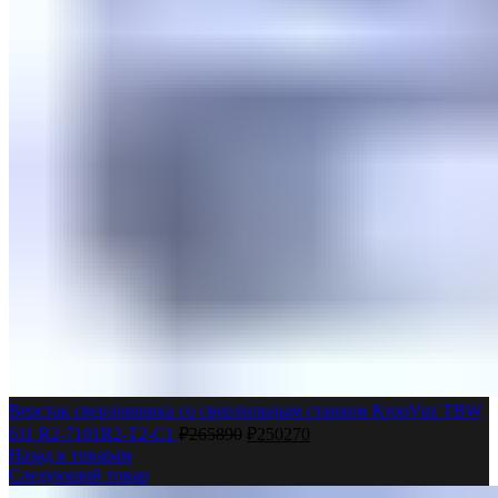
Верстак сверловщика со сверлильным станком KronVuz TBW
611 R2-7101R2-T2-C1
₽
265890
₽
250270
Назад к товарам
Следующий товар