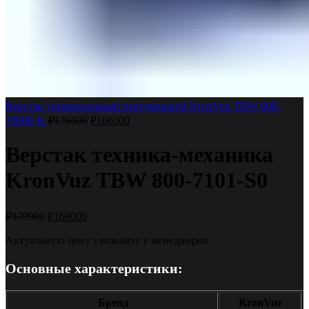
Верстак универсальный передвижной KronVuz TBW 000-
7000P-K
₽
176500
₽
166500
Верстак техника-механика
KronVuz TBW 800-7101-S0
₽
179900
₽
169000
Актуальную цену узнавайте у менеджеров
Основные характеристики:
Бренд
KronVuz