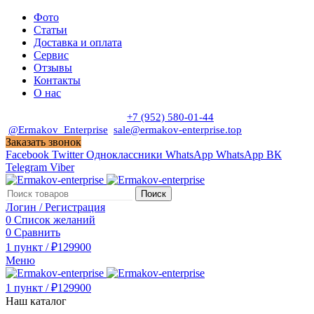
Фото
Статьи
Доставка и оплата
Сервис
Отзывы
Контакты
О нас
Пн. - Сб. с 9:00 до 19:00
+7 (952) 580-01-44
@Ermakov_Enterprise
sale@ermakov-enterprise.top
Заказать звонок
Facebook
Twitter
Одноклассники
WhatsApp
WhatsApp
ВК
Telegram
Viber
Поиск
Логин / Регистрация
0
Список желаний
0
Сравнить
1
пункт
/
₽
129900
Меню
1
пункт
/
₽
129900
Наш каталог