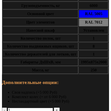
Грузоподъемность, кг
6000
Основной цвет
RAL 5005
Цвет элементов
RAL 7012
Навесной шкаф
Установлен
Количество полок, шт
1
Количество выдвижных ящиков, шт
8
Количество держателей для лотков, шт
1
Габариты ДxШxВ, мм
1995х875х2000
Масса, кг
250
Дополнительные опции:
Своя надпись (+5 000 Руб)
Комплект колес (+ от 6 000 Руб)
Нестандартный цвет (+5 000 Руб)
Количество