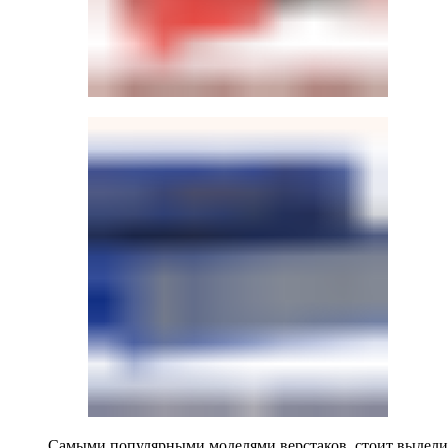
Самыми популярными моделями верстаков, стоит выделит