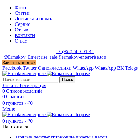
Фото
Статьи
Доставка и оплата
Сервис
Отзывы
Контакты
О нас
Пн. - Сб. с 9:00 до 19:00
+7 (952) 580-01-44
@Ermakov_Enterprise
sale@ermakov-enterprise.top
Заказать звонок
Facebook
Twitter
Одноклассники
WhatsApp
WhatsApp
ВК
Teleg
Поиск
Логин / Регистрация
0
Список желаний
0
Сравнить
0
пунктов
/
₽
0
Меню
0
пунктов
/
₽
0
Наш каталог
Зарядые-десульфатирующие шкафы Светоч