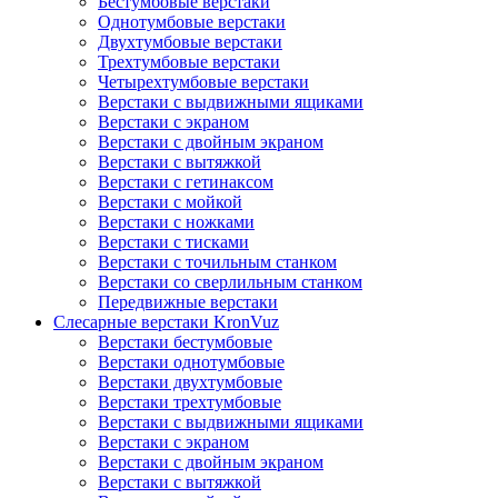
Бестумбовые верстаки
Однотумбовые верстаки
Двухтумбовые верстаки
Трехтумбовые верстаки
Четырехтумбовые верстаки
Верстаки с выдвижными ящиками
Верстаки с экраном
Верстаки с двойным экраном
Верстаки с вытяжкой
Верстаки с гетинаксом
Верстаки с мойкой
Верстаки с ножками
Верстаки с тисками
Верстаки с точильным станком
Верстаки со сверлильным станком
Передвижные верстаки
Слесарные верстаки KronVuz
Верстаки бестумбовые
Верстаки однотумбовые
Верстаки двухтумбовые
Верстаки трехтумбовые
Верстаки с выдвижными ящиками
Верстаки с экраном
Верстаки с двойным экраном
Верстаки с вытяжкой