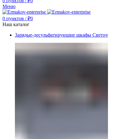
0
пунктов
/
₽
0
Меню
0
пунктов
/
₽
0
Наш каталог
Зарядые-десульфатирующие шкафы Светоч