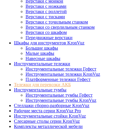
Верстаки с мойкой
Верстаки с ножками
Верстаки с роллетой
Верстаки с тисками
Верстаки с точильным станком
Верстаки со сверлильным станком
Верстаки со шкафом
Передвижные верстаки
Шкафы для инструментов KronVuz
Большие шкафы
Малые шкафы
Навесные шкафы
Инструментальные тележки
Инструментальные тележки Гефест
Инструментальные тележки KronVuz
Платформенные тележки Гефест
Тележки для перевозки АКБ
Инструментальные тумбы
Инструментальные тумбы Гефест
Инструментальные тумбы KronVuz
Стеллажи сборно-разборные KronVuz
Рабочие места серии KronVuz Pro
Инструментальные стойки KronVuz
Слесарные столы серии KronVuz
Комплекты металлической мебели