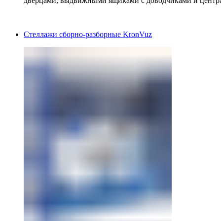
дверцами, выдвижными ящиками с доводчиками и центр
Стеллажи сборно-разборные KronVuz