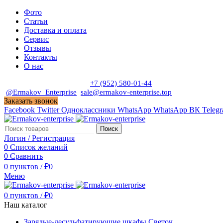
Фото
Статьи
Доставка и оплата
Сервис
Отзывы
Контакты
О нас
Пн. - Сб. с 9:00 до 19:00
+7 (952) 580-01-44
@Ermakov_Enterprise
sale@ermakov-enterprise.top
Заказать звонок
Facebook
Twitter
Одноклассники
WhatsApp
WhatsApp
ВК
Teleg
Поиск
Логин / Регистрация
0
Список желаний
0
Сравнить
0
пунктов
/
₽
0
Меню
0
пунктов
/
₽
0
Наш каталог
Зарядые-десульфатирующие шкафы Светоч