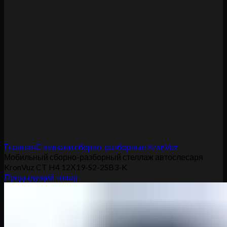
Увеличить
Главная
Стеллажи сборно-разборные KronVuz
Мобильный сборно-разборный стеллаж автослесаря
KronVuz CT H4 12Х19-S2-2SB3-K
Предыдущий товар