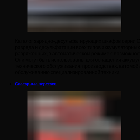
Каталог зарядно-десульфатирующих шкафов серии Св
разряда и десульфатации всех типов аккумуляторных 
разряженных, в автоматическом режиме с возможнос
Они могут быть использованы для оснащения аккумул
технического обслуживания, производствах, автомоб
обслуживанию специализированной техники.
Слесарные верстаки