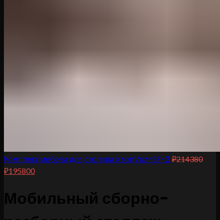
Комплект мебели для столяра KronVuz-SF-2
₽
214380
₽
195800
Мобильный сборно-