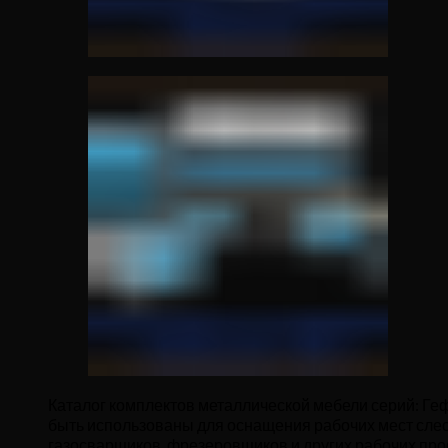
Каталог комплектов металлической мебели серий: Геф
быть использованы для оснащения рабочих мест слес
газосварщиков, фрезеровщиков и других рабочих пр