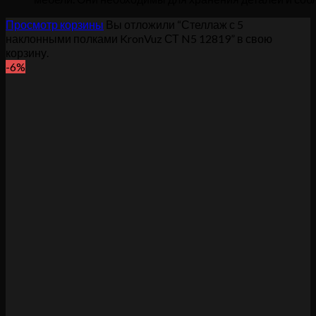
Просмотр корзины
Вы отложили “Стеллаж с 5
наклонными полками KronVuz СТ N5 12819” в свою
корзину.
-6%