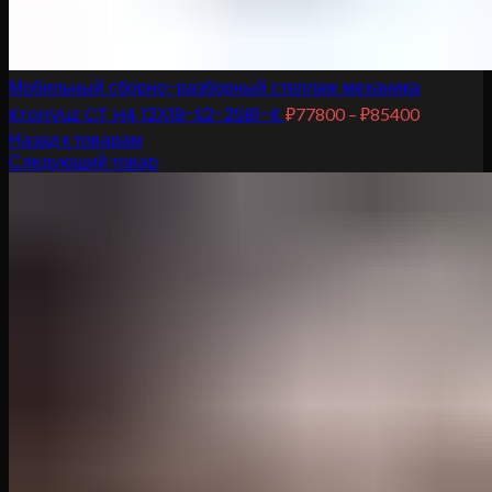
Мобильный сборно-разборный стеллаж механика
KronVuz CT H4 12Х19-S2-2SB1-K
₽
77800
–
₽
85400
Назад к товарам
Следующий товар