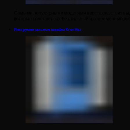
Самыми популярными моделями верстаков, стоит выде
которые сочетают в себе стильный и современный диз
Инструментальные шкафы KronVuz