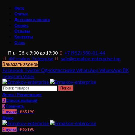
Фото
Статьи
Доставка и оплата
Сервис
Отзывы
Контакты
О нас
Пн. - Сб. с 9:00 до 19:00
+7 (952) 580-01-44
@Ermakov_Enterprise
sale@ermakov-enterprise.top
Заказать звонок
Facebook
Twitter
Одноклассники
WhatsApp
WhatsApp
ВК
Telegram
Viber
Поиск
Логин / Регистрация
0
Список желаний
0
Сравнить
1
пункт
/
₽
65190
Меню
1
пункт
/
₽
65190