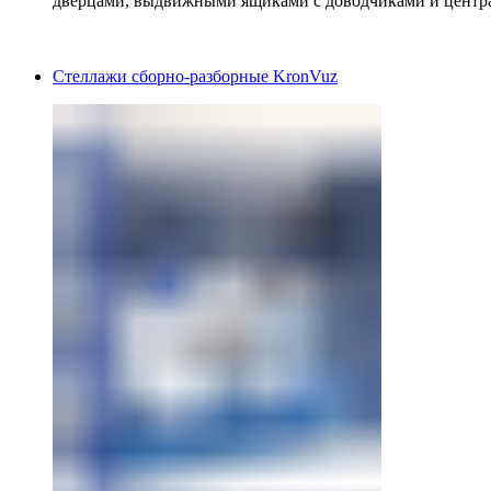
дверцами, выдвижными ящиками с доводчиками и центр
Стеллажи сборно-разборные KronVuz