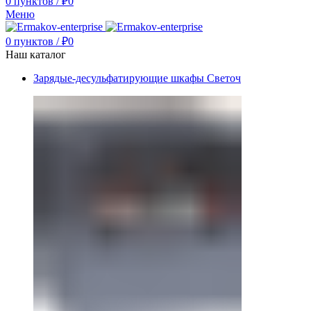
0
пунктов
/
₽
0
Меню
0
пунктов
/
₽
0
Наш каталог
Зарядые-десульфатирующие шкафы Светоч