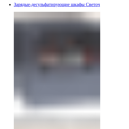
Зарядые-десульфатирующие шкафы Светоч