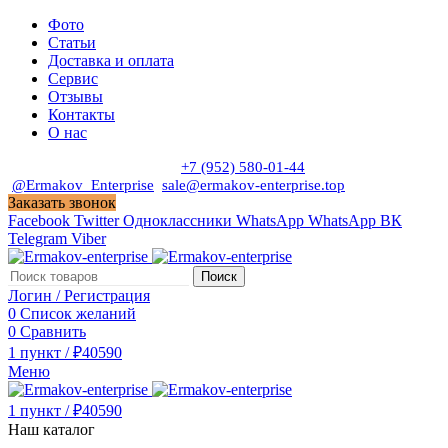
Фото
Статьи
Доставка и оплата
Сервис
Отзывы
Контакты
О нас
Пн. - Сб. с 9:00 до 19:00
+7 (952) 580-01-44
@Ermakov_Enterprise
sale@ermakov-enterprise.top
Заказать звонок
Facebook
Twitter
Одноклассники
WhatsApp
WhatsApp
ВК
Telegram
Viber
Поиск
Логин / Регистрация
0
Список желаний
0
Сравнить
1
пункт
/
₽
40590
Меню
1
пункт
/
₽
40590
Наш каталог