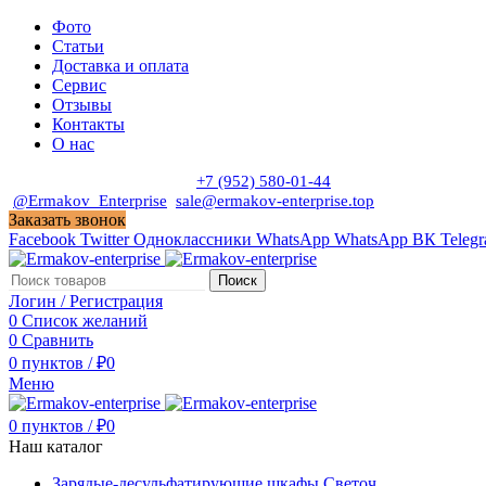
Фото
Статьи
Доставка и оплата
Сервис
Отзывы
Контакты
О нас
Пн. - Сб. с 9:00 до 19:00
+7 (952) 580-01-44
@Ermakov_Enterprise
sale@ermakov-enterprise.top
Заказать звонок
Facebook
Twitter
Одноклассники
WhatsApp
WhatsApp
ВК
Teleg
Поиск
Логин / Регистрация
0
Список желаний
0
Сравнить
0
пунктов
/
₽
0
Меню
0
пунктов
/
₽
0
Наш каталог
Зарядые-десульфатирующие шкафы Светоч