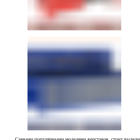
Самыми популярными моделями верстаков, стоит выделит