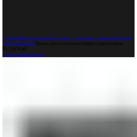
Увеличить
Главная
Технологические ванны и моечные установки
Ванны
для испытаний
Ванна для испытания баков и радиаторов
05.Э.078.49
Предыдущий товар