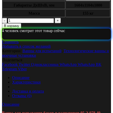
Габариты ДxШxВ, мм
1604х1104х1000
Масса
155 кг
Количество
Ванна
В корзину
для
4
человек смотрит этот товар сейчас
испытания
баков
Сравнить
и
Добавить в список желаний
радиаторов
Категории:
Ванны для испытаний
,
Технологические ванны и
05.Э.078.49
моечные установки
Поделиться
Facebook
Twitter
Одноклассники
WhatsApp
WhatsApp
ВК
Telegram
Viber
Описание
Характеристики
Доставка и оплата
Отзывы (0)
Описание
Ванна для испытания баков и радиаторов 05.Э.078.49
—