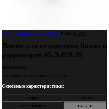
Ванна для проверки камер КС-013
₽
16000
₽
14000
Ванна для испытания баков и
радиаторов 05.Э.078.49
₽
93500
₽
85900
Актуальную цену узнавайте у менеджеров
Основные характеристики:
Серия
05.Э.078.49
Основной цвет
RAL 7016