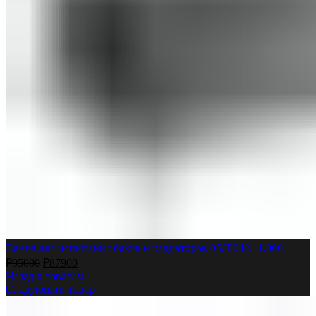
Ванна для испытания баков и радиаторов 05.Т.042.11.000
₽
95000
₽
87900
Назад к товарам
Следующий товар