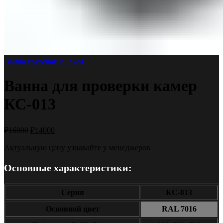
Ванна грузовая ВГУ-М
Ванна для проверки камер
КС-013
₽
16000
₽
14000
Актуальную цену узнавайте у менеджеров
Основные характеристики:
Серия
КС-013
Основной цвет
RAL 7016