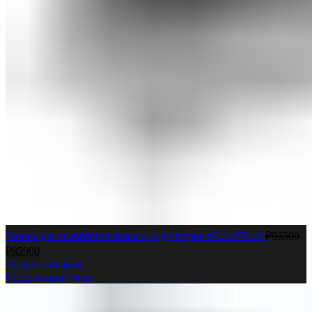
Ванна для испытания баков и радиаторов 05.Э.078.49
₽
93500
₽
85900
Назад к товарам
Следующий товар