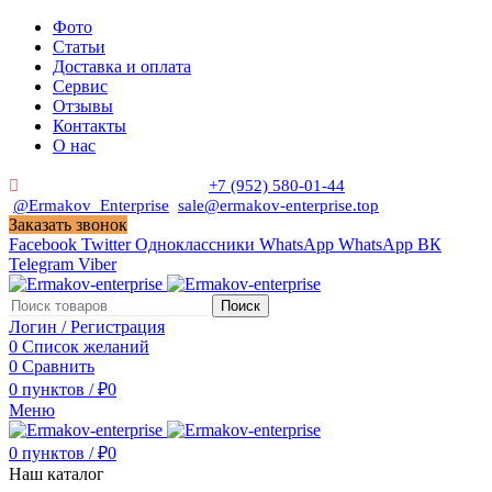
Фото
Статьи
Доставка и оплата
Сервис
Отзывы
Контакты
О нас
Пн. - Сб. с 9:00 до 19:00
+7 (952) 580-01-44
@Ermakov_Enterprise
sale@ermakov-enterprise.top
Заказать звонок
Facebook
Twitter
Одноклассники
WhatsApp
WhatsApp
ВК
Telegram
Viber
Поиск
Логин / Регистрация
0
Список желаний
0
Сравнить
0
пунктов
/
₽
0
Меню
0
пунктов
/
₽
0
Наш каталог