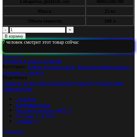
Габариты ДxШxВ, мм
900х510х780
Масса
25 кг
Объем емкости
100 л
Количество
Ванна
В корзину
для
7
человек смотрит этот товар сейчас
проверки
камер
Сравнить
КС-013
Добавить в список желаний
Категории:
Ванны для испытаний
,
Технологические ванны и
моечные установки
Поделиться
Facebook
Twitter
Одноклассники
WhatsApp
WhatsApp
ВК
Telegram
Viber
Описание
Характеристики
Чертежи и покраска (RAL)
Доставка и оплата
Отзывы (0)
Описание