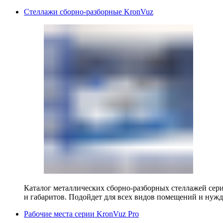
Стеллажи сборно-разборные KronVuz
Каталог металлических сборно-разборных стеллажей сер
и габаритов. Подойдет для всех видов помещений и нужд
Рабочие места серии KronVuz Pro