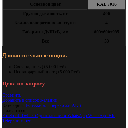
Основной цвет
RAL 7016
Грузоподъемность, кг
400
Кол-во поворотных колес, шт
4
Габариты ДxШxВ, мм
800x600x985
Вес
53
Дополнительные опции:
Своя надпись (+5 000 Руб)
Нестандартный цвет (+5 000 Руб)
Цена по запросу
Сравнить
Добавить в список желаний
Категория:
Тележки для перевозки АКБ
Поделиться
Facebook
Twitter
Одноклассники
WhatsApp
WhatsApp
ВК
Telegram
Viber