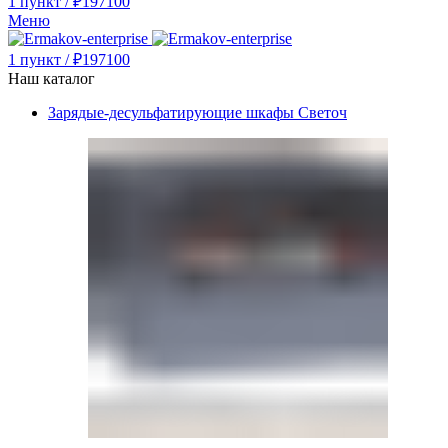
1
пункт
/
₽
197100
Меню
1
пункт
/
₽
197100
Наш каталог
Зарядые-десульфатирующие шкафы Светоч