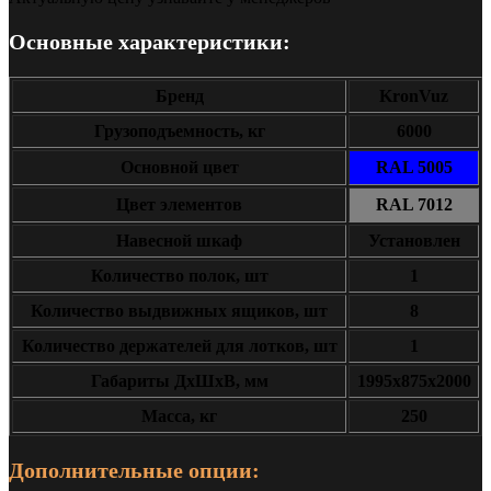
Основные характеристики:
Бренд
KronVuz
Грузоподъемность, кг
6000
Основной цвет
RAL 5005
Цвет элементов
RAL 7012
Навесной шкаф
Установлен
Количество полок, шт
1
Количество выдвижных ящиков, шт
8
Количество держателей для лотков, шт
1
Габариты ДxШxВ, мм
1995х875х2000
Масса, кг
250
Дополнительные опции: