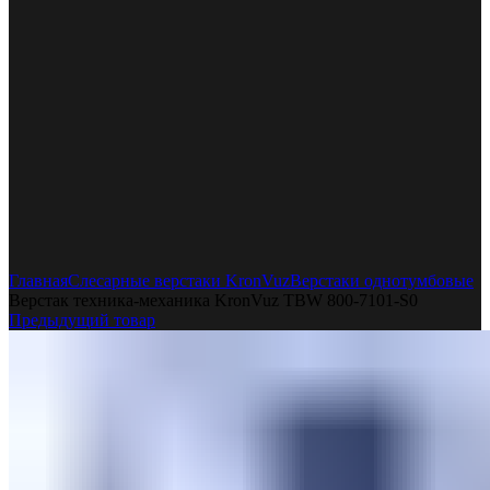
Увеличить
Главная
Слесарные верстаки KronVuz
Верстаки однотумбовые
Верстак техника-механика KronVuz TBW 800-7101-S0
Предыдущий товар