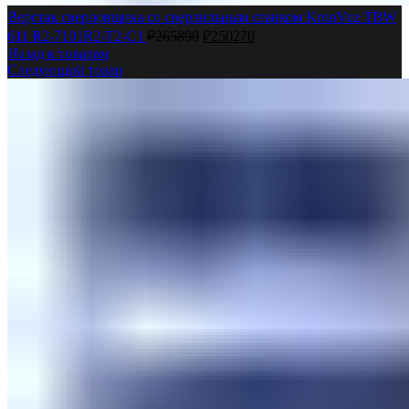
Верстак сверловщика со сверлильным станком KronVuz TBW
611 R2-7101R2-T2-C1
₽
265890
₽
250270
Назад к товарам
Следующий товар