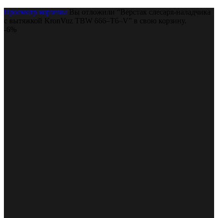
Просмотр корзины
Вы отложили “Верстак слесаря-наладчика
с вытяжкой KronVuz TBW 666–T6–V” в свою корзину.
-6%