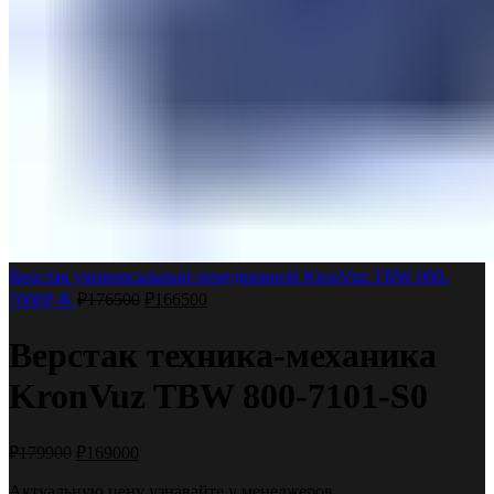
Верстак универсальный передвижной KronVuz TBW 000-
7000P-K
₽
176500
₽
166500
Верстак техника-механика
KronVuz TBW 800-7101-S0
₽
179900
₽
169000
Актуальную цену узнавайте у менеджеров