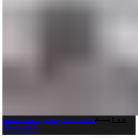
Комплект мебели для завода Гефест-НМ-06
₽
77330
₽
73000
Назад к товарам
Следующий товар