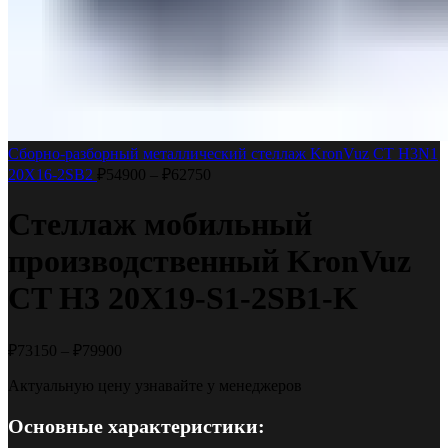
Сборно-разборный металлический стеллаж KronVuz CT H3N1
20Х16-2SB2
₽
54900
–
₽
62750
Стеллаж мобильный
производственный KronVuz
CT H3 20Х19-S1-2SB1-K
₽
73150
–
₽
79900
Актуальную цену узнавайте у менеджеров
Основные характеристики: