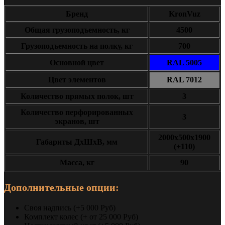
Бренд
KronVuz
Общая грузоподъемность, кг
4500
Грузоподъемность на полку, кг
700
Основной цвет
RAL 5005
Цвет элементов
RAL 7012
Количество прямых полок, шт
3
Количество перфорированных
3
экранов, шт
2000x500x1900
Габариты ДxШxВ, мм
(+110)
Масса, кг
90
Дополнительные опции:
Своя надпись (+5 000 Руб)
Комплект колес (+ от 25 000 Руб)