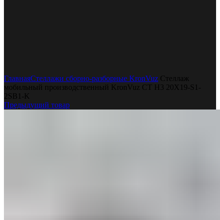
Увеличить
Главная
Стеллажи сборно-разборные KronVuz
Стеллаж
мобильный производственный KronVuz CT H3 20Х19-S1-
2SB1-K
Предыдущий товар