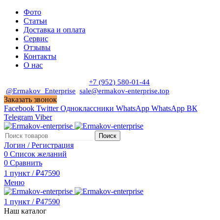
Фото
Статьи
Доставка и оплата
Сервис
Отзывы
Контакты
О нас
Пн. - Сб. с 9:00 до 19:00
+7 (952) 580-01-44
@Ermakov_Enterprise
sale@ermakov-enterprise.top
Заказать звонок
Facebook
Twitter
Одноклассники
WhatsApp
WhatsApp
ВК
Telegram
Viber
Поиск
Логин / Регистрация
0
Список желаний
0
Сравнить
1
пункт
/
₽
47590
Меню
1
пункт
/
₽
47590
Наш каталог