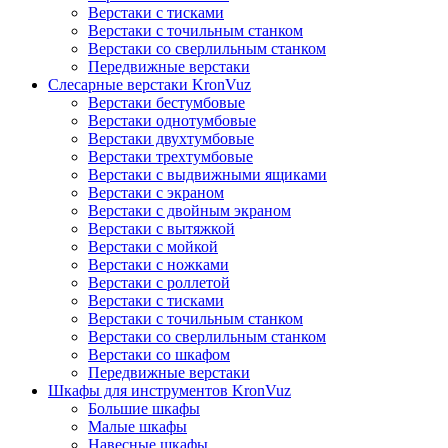
Верстаки с тисками
Верстаки с точильным станком
Верстаки со сверлильным станком
Передвижные верстаки
Слесарные верстаки KronVuz
Верстаки бестумбовые
Верстаки однотумбовые
Верстаки двухтумбовые
Верстаки трехтумбовые
Верстаки с выдвижными ящиками
Верстаки с экраном
Верстаки с двойным экраном
Верстаки с вытяжкой
Верстаки с мойкой
Верстаки с ножками
Верстаки с роллетой
Верстаки с тисками
Верстаки с точильным станком
Верстаки со сверлильным станком
Верстаки со шкафом
Передвижные верстаки
Шкафы для инструментов KronVuz
Большие шкафы
Малые шкафы
Навесные шкафы