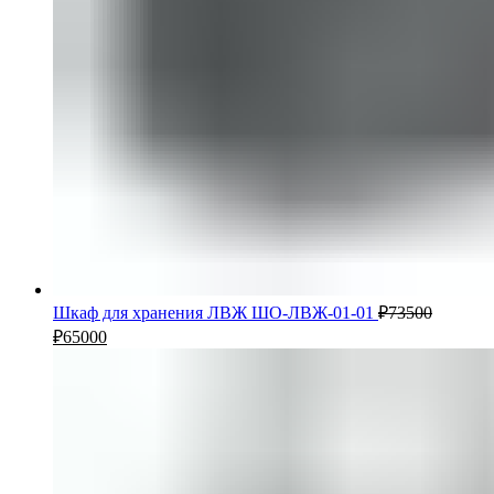
Шкаф для хранения ЛВЖ ШО-ЛВЖ-01-01
₽
73500
₽
65000