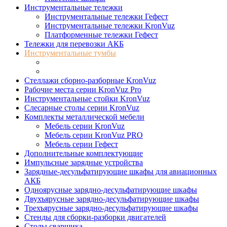
Инструментальные тележки
Инструментальные тележки Гефест
Инструментальные тележки KronVuz
Платформенные тележки Гефест
Тележки для перевозки АКБ
Инструментальные тумбы
Инструментальные тумбы Гефест
Инструментальные тумбы KronVuz
Стеллажи сборно-разборные KronVuz
Рабочие места серии KronVuz Pro
Инструментальные стойки KronVuz
Слесарные столы серии KronVuz
Комплекты металлической мебели
Мебель серии KronVuz
Мебель серии KronVuz PRO
Мебель серии Гефест
Дополнительные комплектующие
Импульсные зарядные устройства
Зарядные-десульфатирующие шкафы для авиационных
АКБ
Одноярусные зарядно-десульфатирующие шкафы
Двухъярусные зарядно-десульфатирующие шкафы
Трехъярусные зарядно-десульфатирующие шкафы
Стенды для сборки-разборки двигателей
Столы сварщика