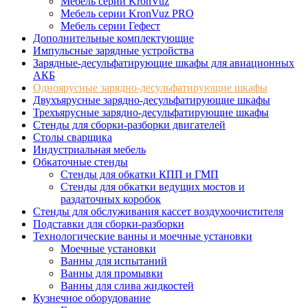
Мебель серии KronVuz
Мебель серии KronVuz PRO
Мебель серии Гефест
Дополнительные комплектующие
Импульсные зарядные устройства
Зарядные-десульфатирующие шкафы для авиационных
АКБ
Одноярусные зарядно-десульфатирующие шкафы
Двухъярусные зарядно-десульфатирующие шкафы
Трехъярусные зарядно-десульфатирующие шкафы
Стенды для сборки-разборки двигателей
Столы сварщика
Индустриальная мебель
Обкаточные стенды
Стенды для обкатки КПП и ГМП
Стенды для обкатки ведущих мостов и
раздаточных коробок
Стенды для обслуживания кассет воздухоочистителя
Подставки для сборки-разборки
Технологические ванны и моечные установки
Моечные установки
Ванны для испытаний
Ванны для промывки
Ванны для слива жидкостей
Кузнечное оборудование