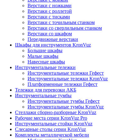
Верстаки с ножками
Верстаки с роллетой
Верстаки с тисками
Верстаки с точильным станком
Верстаки со сверлильным станком
Верстаки со шкафом
Передвижные верстаки
Шкафы для инструментов KronVuz
Большие шкафы
Малые шкафы
Навесные шкафы
Инструментальные тележки
Инструментальные тележки Гефест
Инструментальные тележки KronVuz
Платформенные тележки Гефест
Тележки для перевозки АКБ
Инструментальные тумбы
Инструментальные тумбы Гефест
Инструментальные тумбы KronVuz
Стеллажи сборно-разборные KronVuz
Рабочие места серии KronVuz Pro
Инструментальные стойки KronVuz
Слесарные столы серии KronVuz
Комплекты металлической мебели