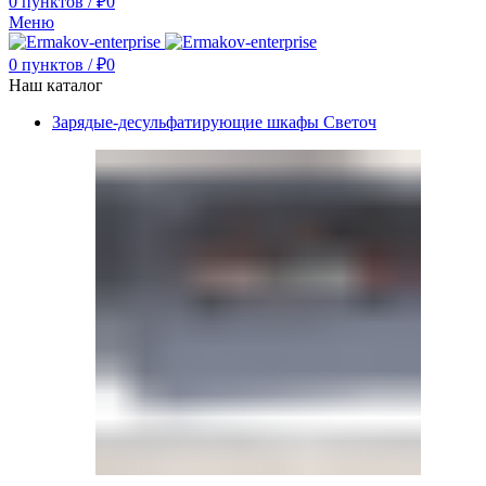
0
пунктов
/
₽
0
Меню
0
пунктов
/
₽
0
Наш каталог
Зарядые-десульфатирующие шкафы Светоч