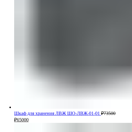
Шкаф для хранения ЛВЖ ШО-ЛВЖ-01-01
₽
73500
₽
65000