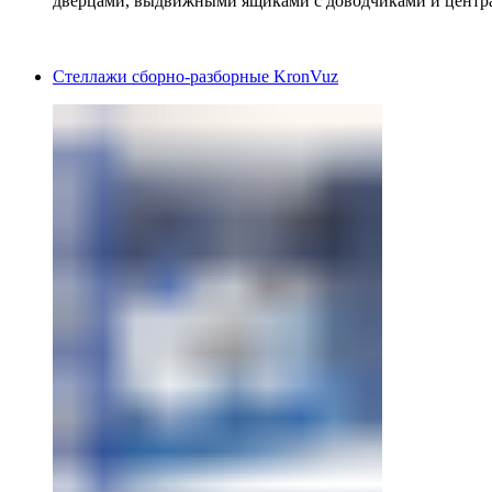
дверцами, выдвижными ящиками с доводчиками и центр
Стеллажи сборно-разборные KronVuz