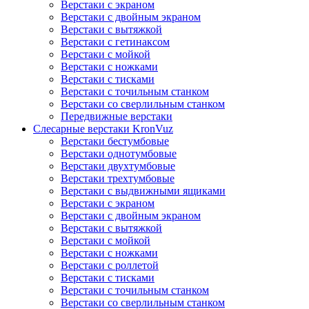
Верстаки с экраном
Верстаки с двойным экраном
Верстаки с вытяжкой
Верстаки с гетинаксом
Верстаки с мойкой
Верстаки с ножками
Верстаки с тисками
Верстаки с точильным станком
Верстаки со сверлильным станком
Передвижные верстаки
Слесарные верстаки KronVuz
Верстаки бестумбовые
Верстаки однотумбовые
Верстаки двухтумбовые
Верстаки трехтумбовые
Верстаки с выдвижными ящиками
Верстаки с экраном
Верстаки с двойным экраном
Верстаки с вытяжкой
Верстаки с мойкой
Верстаки с ножками
Верстаки с роллетой
Верстаки с тисками
Верстаки с точильным станком
Верстаки со сверлильным станком