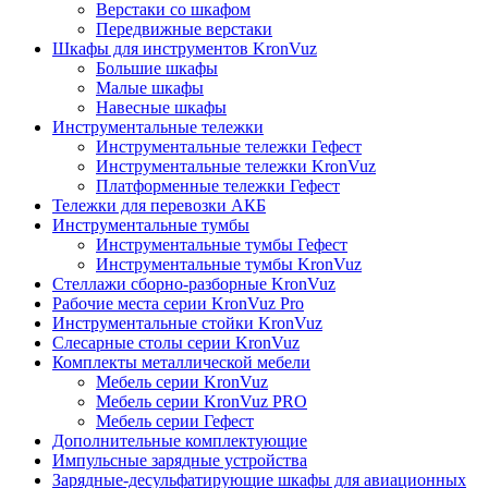
Верстаки со шкафом
Передвижные верстаки
Шкафы для инструментов KronVuz
Большие шкафы
Малые шкафы
Навесные шкафы
Инструментальные тележки
Инструментальные тележки Гефест
Инструментальные тележки KronVuz
Платформенные тележки Гефест
Тележки для перевозки АКБ
Инструментальные тумбы
Инструментальные тумбы Гефест
Инструментальные тумбы KronVuz
Стеллажи сборно-разборные KronVuz
Рабочие места серии KronVuz Pro
Инструментальные стойки KronVuz
Слесарные столы серии KronVuz
Комплекты металлической мебели
Мебель серии KronVuz
Мебель серии KronVuz PRO
Мебель серии Гефест
Дополнительные комплектующие
Импульсные зарядные устройства
Зарядные-десульфатирующие шкафы для авиационных