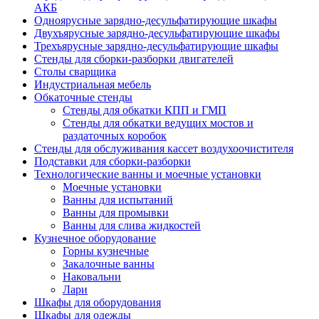
АКБ
Одноярусные зарядно-десульфатирующие шкафы
Двухъярусные зарядно-десульфатирующие шкафы
Трехъярусные зарядно-десульфатирующие шкафы
Стенды для сборки-разборки двигателей
Столы сварщика
Индустриальная мебель
Обкаточные стенды
Стенды для обкатки КПП и ГМП
Стенды для обкатки ведущих мостов и
раздаточных коробок
Стенды для обслуживания кассет воздухоочистителя
Подставки для сборки-разборки
Технологические ванны и моечные установки
Моечные установки
Ванны для испытаний
Ванны для промывки
Ванны для слива жидкостей
Кузнечное оборудование
Горны кузнечные
Закалочные ванны
Наковальни
Лари
Шкафы для оборудования
Шкафы для одежды