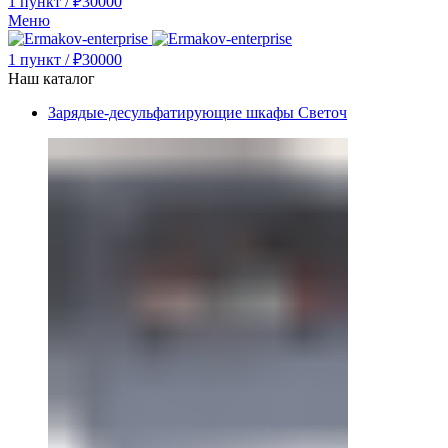
1
пункт
/
₽
30000
Меню
1
пункт
/
₽
30000
Наш каталог
Зарядые-десульфатирующие шкафы Светоч