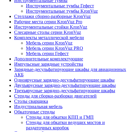
Инструментальные тумбы
Инструментальные тумбы Гефест
Инструментальные тумбы KronVuz
Стеллажи сборно-разборные KronVuz
Рабочие места серии KronVuz Pro
Инструментальные стойки KronVuz
Слесарные столы серии KronVuz
Комплекты металлической мебели
Мебель серии KronVuz
Мебель серии KronVuz PRO
Мебель серии Гефест
Дополнительные комплектующие
Импульсные зарядные устройства
Зарядные-десульфатирующие шкафы для авиационных
АКБ
Одноярусные зарядно-десульфатирующие шкафы
Двухъярусные зарядно-десульфатирующие шкафы
Трехъярусные зарядно-десульфатирующие шкафы
Стенды для сборки-разборки двигателей
Столы сварщика
Индустриальная мебель
Обкаточные стенды
Стенды для обкатки КПП и ГМП
Стенды для обкатки ведущих мостов и
раздаточных коробок