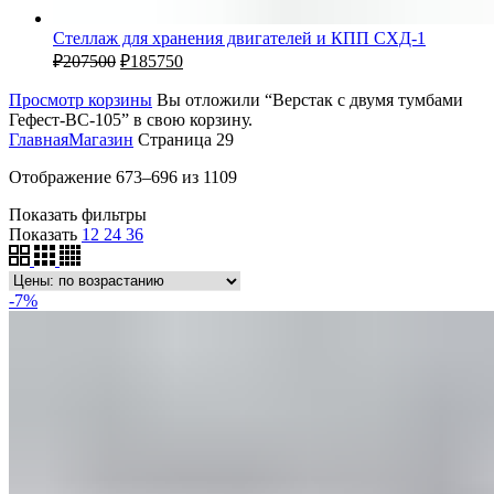
Стеллаж для хранения двигателей и КПП СХД-1
₽
207500
₽
185750
Просмотр корзины
Вы отложили “Верстак с двумя тумбами
Гефест-ВС-105” в свою корзину.
Главная
Магазин
Страница 29
Отображение 673–696 из 1109
Показать фильтры
Показать
12
24
36
-7%