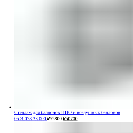
Стеллаж для баллонов ППО и воздушных баллонов
05.Э.078.33.000
₽
55800
₽
50700