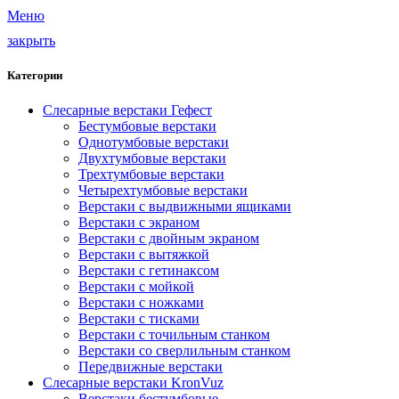
Меню
закрыть
Категории
Слесарные верстаки Гефест
Бестумбовые верстаки
Однотумбовые верстаки
Двухтумбовые верстаки
Трехтумбовые верстаки
Четырехтумбовые верстаки
Верстаки с выдвижными ящиками
Верстаки с экраном
Верстаки с двойным экраном
Верстаки с вытяжкой
Верстаки с гетинаксом
Верстаки с мойкой
Верстаки с ножками
Верстаки с тисками
Верстаки с точильным станком
Верстаки со сверлильным станком
Передвижные верстаки
Слесарные верстаки KronVuz
Верстаки бестумбовые