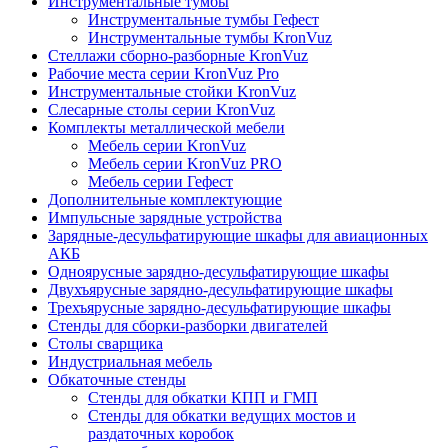
Инструментальные тумбы
Инструментальные тумбы Гефест
Инструментальные тумбы KronVuz
Стеллажи сборно-разборные KronVuz
Рабочие места серии KronVuz Pro
Инструментальные стойки KronVuz
Слесарные столы серии KronVuz
Комплекты металлической мебели
Мебель серии KronVuz
Мебель серии KronVuz PRO
Мебель серии Гефест
Дополнительные комплектующие
Импульсные зарядные устройства
Зарядные-десульфатирующие шкафы для авиационных
АКБ
Одноярусные зарядно-десульфатирующие шкафы
Двухъярусные зарядно-десульфатирующие шкафы
Трехъярусные зарядно-десульфатирующие шкафы
Стенды для сборки-разборки двигателей
Столы сварщика
Индустриальная мебель
Обкаточные стенды
Стенды для обкатки КПП и ГМП
Стенды для обкатки ведущих мостов и
раздаточных коробок