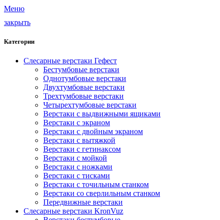
Меню
закрыть
Категории
Слесарные верстаки Гефест
Бестумбовые верстаки
Однотумбовые верстаки
Двухтумбовые верстаки
Трехтумбовые верстаки
Четырехтумбовые верстаки
Верстаки с выдвижными ящиками
Верстаки с экраном
Верстаки с двойным экраном
Верстаки с вытяжкой
Верстаки с гетинаксом
Верстаки с мойкой
Верстаки с ножками
Верстаки с тисками
Верстаки с точильным станком
Верстаки со сверлильным станком
Передвижные верстаки
Слесарные верстаки KronVuz
Верстаки бестумбовые