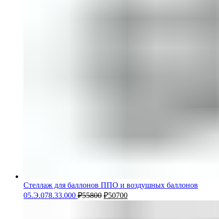
Стеллаж для баллонов ППО и воздушных баллонов
05.Э.078.33.000
₽
55800
₽
50700