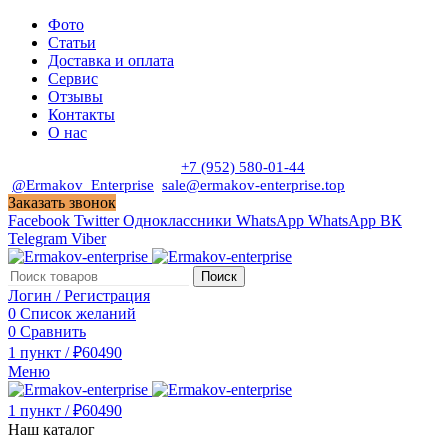
Фото
Статьи
Доставка и оплата
Сервис
Отзывы
Контакты
О нас
Пн. - Сб. с 9:00 до 19:00
+7 (952) 580-01-44
@Ermakov_Enterprise
sale@ermakov-enterprise.top
Заказать звонок
Facebook
Twitter
Одноклассники
WhatsApp
WhatsApp
ВК
Telegram
Viber
Поиск
Логин / Регистрация
0
Список желаний
0
Сравнить
1
пункт
/
₽
60490
Меню
1
пункт
/
₽
60490
Наш каталог