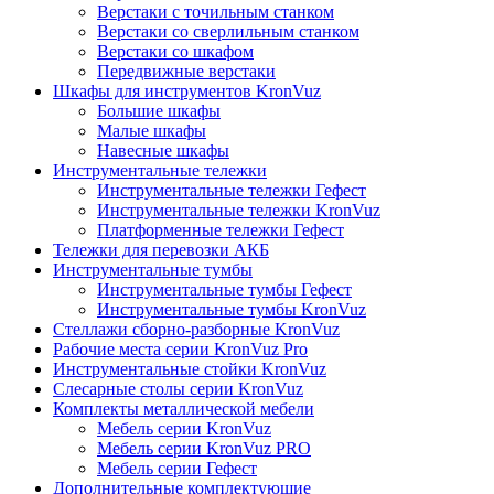
Верстаки с точильным станком
Верстаки со сверлильным станком
Верстаки со шкафом
Передвижные верстаки
Шкафы для инструментов KronVuz
Большие шкафы
Малые шкафы
Навесные шкафы
Инструментальные тележки
Инструментальные тележки Гефест
Инструментальные тележки KronVuz
Платформенные тележки Гефест
Тележки для перевозки АКБ
Инструментальные тумбы
Инструментальные тумбы Гефест
Инструментальные тумбы KronVuz
Стеллажи сборно-разборные KronVuz
Рабочие места серии KronVuz Pro
Инструментальные стойки KronVuz
Слесарные столы серии KronVuz
Комплекты металлической мебели
Мебель серии KronVuz
Мебель серии KronVuz PRO
Мебель серии Гефест
Дополнительные комплектующие