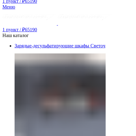
1
пункт
/
₽
65190
Меню
1
пункт
/
₽
65190
Наш каталог
Зарядые-десульфатирующие шкафы Светоч