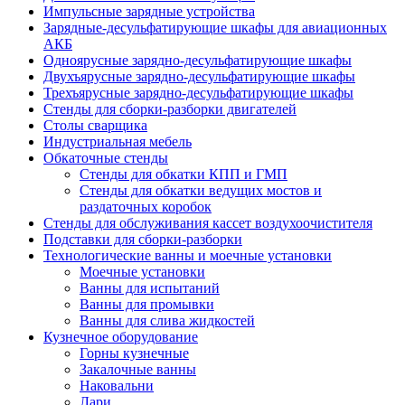
Импульсные зарядные устройства
Зарядные-десульфатирующие шкафы для авиационных
АКБ
Одноярусные зарядно-десульфатирующие шкафы
Двухъярусные зарядно-десульфатирующие шкафы
Трехъярусные зарядно-десульфатирующие шкафы
Стенды для сборки-разборки двигателей
Столы сварщика
Индустриальная мебель
Обкаточные стенды
Стенды для обкатки КПП и ГМП
Стенды для обкатки ведущих мостов и
раздаточных коробок
Стенды для обслуживания кассет воздухоочистителя
Подставки для сборки-разборки
Технологические ванны и моечные установки
Моечные установки
Ванны для испытаний
Ванны для промывки
Ванны для слива жидкостей
Кузнечное оборудование
Горны кузнечные
Закалочные ванны
Наковальни
Лари