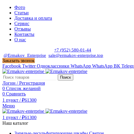
Фото
Статьи
Доставка и оплата
Сервис
Отзывы
Контакты
О нас
Пн. - Сб. с 9:00 до 19:00
+7 (952) 580-01-44
@Ermakov_Enterprise
sale@ermakov-enterprise.top
Заказать звонок
Facebook
Twitter
Одноклассники
WhatsApp
WhatsApp
ВК
Teleg
Поиск
Логин / Регистрация
0
Список желаний
0
Сравнить
1
пункт
/
₽
61300
Меню
1
пункт
/
₽
61300
Наш каталог
Зарядые-десульфатирующие шкафы Светоч