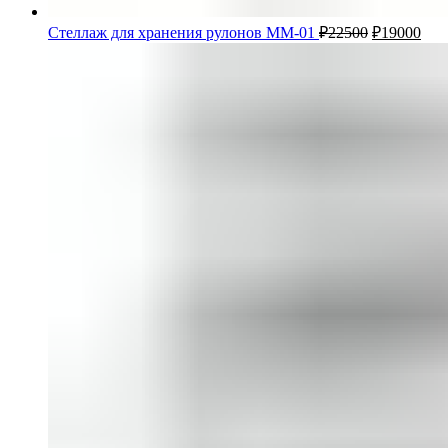
Стеллаж для хранения рулонов ММ-01
₽
22500
₽
19000