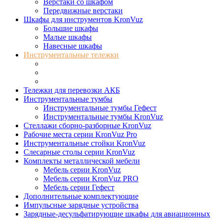
Верстаки со шкафом
Передвижные верстаки
Шкафы для инструментов KronVuz
Большие шкафы
Малые шкафы
Навесные шкафы
Инструментальные тележки
Инструментальные тележки Гефест
Инструментальные тележки KronVuz
Платформенные тележки Гефест
Тележки для перевозки АКБ
Инструментальные тумбы
Инструментальные тумбы Гефест
Инструментальные тумбы KronVuz
Стеллажи сборно-разборные KronVuz
Рабочие места серии KronVuz Pro
Инструментальные стойки KronVuz
Слесарные столы серии KronVuz
Комплекты металлической мебели
Мебель серии KronVuz
Мебель серии KronVuz PRO
Мебель серии Гефест
Дополнительные комплектующие
Импульсные зарядные устройства
Зарядные-десульфатирующие шкафы для авиационных