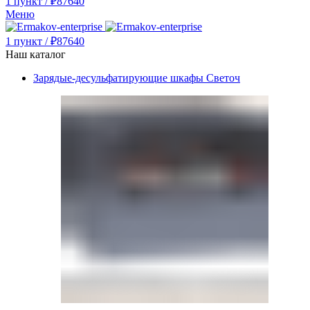
1
пункт
/
₽
87640
Меню
1
пункт
/
₽
87640
Наш каталог
Зарядые-десульфатирующие шкафы Светоч