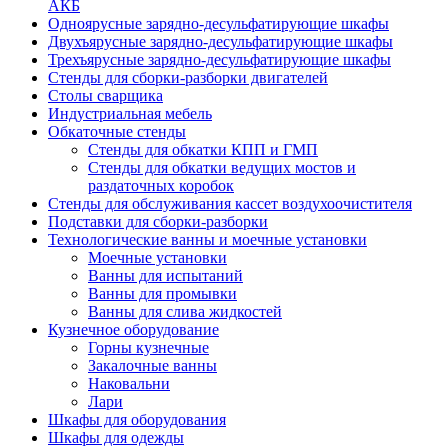
АКБ
Одноярусные зарядно-десульфатирующие шкафы
Двухъярусные зарядно-десульфатирующие шкафы
Трехъярусные зарядно-десульфатирующие шкафы
Стенды для сборки-разборки двигателей
Столы сварщика
Индустриальная мебель
Обкаточные стенды
Стенды для обкатки КПП и ГМП
Стенды для обкатки ведущих мостов и
раздаточных коробок
Стенды для обслуживания кассет воздухоочистителя
Подставки для сборки-разборки
Технологические ванны и моечные установки
Моечные установки
Ванны для испытаний
Ванны для промывки
Ванны для слива жидкостей
Кузнечное оборудование
Горны кузнечные
Закалочные ванны
Наковальни
Лари
Шкафы для оборудования
Шкафы для одежды