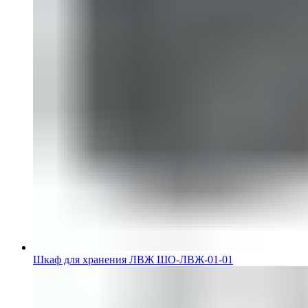
Шкаф для хранения ЛВЖ ШО-ЛВЖ-01-01