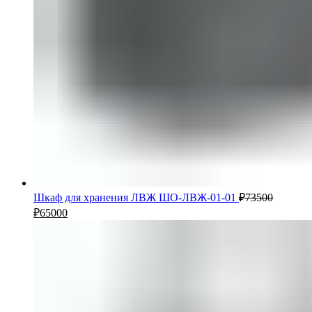
Шкаф для хранения ЛВЖ ШО-ЛВЖ-01-01
₽
73500
₽
65000