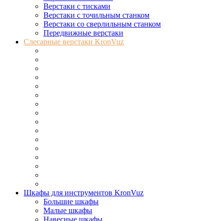
Верстаки с тисками
Верстаки с точильным станком
Верстаки со сверлильным станком
Передвижные верстаки
Слесарные верстаки KronVuz
Верстаки бестумбовые
Верстаки однотумбовые
Верстаки двухтумбовые
Верстаки трехтумбовые
Верстаки с выдвижными ящиками
Верстаки с экраном
Верстаки с двойным экраном
Верстаки с вытяжкой
Верстаки с мойкой
Верстаки с ножками
Верстаки с роллетой
Верстаки с тисками
Верстаки с точильным станком
Верстаки со сверлильным станком
Верстаки со шкафом
Передвижные верстаки
Шкафы для инструментов KronVuz
Большие шкафы
Малые шкафы
Навесные шкафы