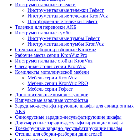
Инструментальные тележки
Инструментальные тележки Гефест
Инструментальные тележки KronVuz
Платформенные тележки Гефест
Тележки для перевозки АКБ
Инструментальные тумбы
Инструментальные тумбы Гефест
Инструментальные тумбы KronVuz
Стеллажи сборно-разборные KronVuz
Рабочие места серии KronVuz Pro
Инструментальные стойки KronVuz
Слесарные столы серии KronVuz
Комплекты металлической мебели
Мебель серии KronVuz
Мебель серии KronVuz PRO
Мебель серии Гефест
Дополнительные комплектующие
Импульсные зарядные устройства
Зарядные-десульфатирующие шкафы для авиационных
АКБ
Одноярусные зарядно-десульфатирующие шкафы
Двухъярусные зарядно-десульфатирующие шкафы
Трехъярусные зарядно-десульфатирующие шкафы
Стенды для сборки-разборки двигателей
Столы сварщика