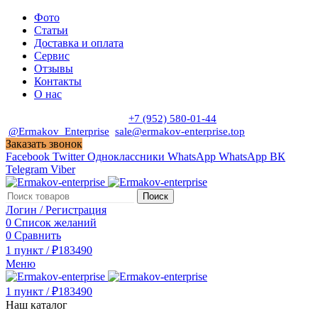
Фото
Статьи
Доставка и оплата
Сервис
Отзывы
Контакты
О нас
Пн. - Сб. с 9:00 до 19:00
+7 (952) 580-01-44
@Ermakov_Enterprise
sale@ermakov-enterprise.top
Заказать звонок
Facebook
Twitter
Одноклассники
WhatsApp
WhatsApp
ВК
Telegram
Viber
Поиск
Логин / Регистрация
0
Список желаний
0
Сравнить
1
пункт
/
₽
183490
Меню
1
пункт
/
₽
183490
Наш каталог